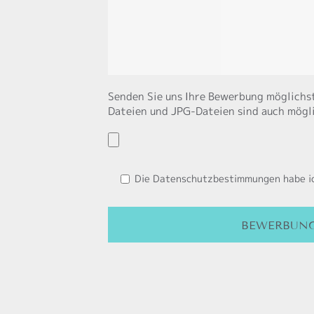
Senden Sie uns Ihre Bewerbung möglichst
Dateien und JPG-Dateien sind auch mögl
Please leave this field empty.
Please leave this field empty.
Please leave this field empty.
Die
Datenschutzbestimmungen
habe i
Alternative: