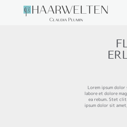
Zum
Inhalt
springen
F
ER
Lorem ipsum dolor 
labore et dolore mag
ea rebum. Stet cli
ipsum dolor sit amet